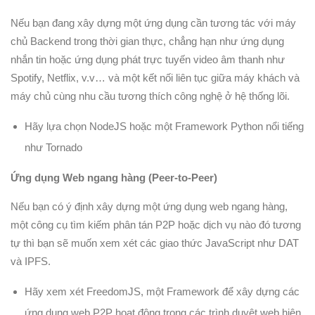
Nếu bạn đang xây dựng một ứng dụng cần tương tác với máy
chủ Backend trong thời gian thực, chẳng hạn như ứng dụng
nhắn tin hoặc ứng dụng phát trực tuyến video âm thanh như
Spotify, Netflix, v.v… và một kết nối liên tục giữa máy khách và
máy chủ cùng nhu cầu tương thích công nghệ ở hệ thống lõi.
Hãy lựa chọn NodeJS hoặc một Framework Python nổi tiếng
như Tornado
Ứng dụng Web ngang hàng (Peer-to-Peer)
Nếu bạn có ý định xây dựng một ứng dụng web ngang hàng,
một công cụ tìm kiếm phân tán P2P hoặc dịch vụ nào đó tương
tự thì bạn sẽ muốn xem xét các giao thức JavaScript như DAT
và IPFS.
Hãy xem xét FreedomJS, một Framework để xây dựng các
ứng dụng web P2P hoạt động trong các trình duyệt web hiện