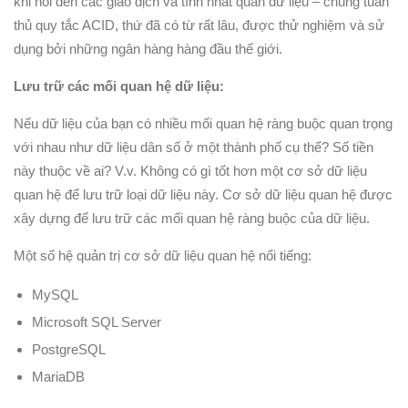
khi nói đến các giao dịch và tính nhất quán dữ liệu – chúng tuân
thủ quy tắc ACID, thứ đã có từ rất lâu, được thử nghiệm và sử
dụng bởi những ngân hàng hàng đầu thế giới.
Lưu trữ các mối quan hệ dữ liệu:
Nếu dữ liệu của bạn có nhiều mối quan hệ ràng buộc quan trọng
với nhau như dữ liệu dân số ở một thành phố cụ thể? Số tiền
này thuộc về ai? V.v. Không có gì tốt hơn một cơ sở dữ liệu
quan hệ để lưu trữ loại dữ liệu này. Cơ sở dữ liệu quan hệ được
xây dựng để lưu trữ các mối quan hệ ràng buộc của dữ liệu.
Một số hệ quản trị cơ sở dữ liệu quan hệ nổi tiếng:
MySQL
Microsoft SQL Server
PostgreSQL
MariaDB