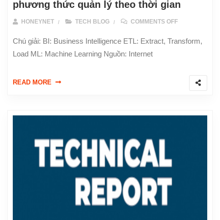
phương thức quản lý theo thời gian
ON SỰ PHÁT 
HONEYNET
TECH BLOG
COMMENTS OFF
Chú giải: BI: Business Intelligence ETL: Extract, Transform,
Load ML: Machine Learning Nguồn: Internet
READ MORE