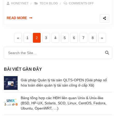
ON API? GÓC
HONEYNET
TECH BLOG
COMMENTS OFF
READ MORE
Điều hướng bài viết
«
Previous page
Page
1
Page
2
Page
3
Page
4
Page
5
Page
6
Page
7
Page
8
Next pag
»
Search for:
BÀI VIẾT GẦN ĐÂY
Giải pháp Quản lý tài sản QLTS-OPEN (Giải pháp số
hóa toàn diện quản lý tài sản công ở cấp Xã)
Bảng tổng hợp các HĐH liên quan Unix & Unix-like
(BSD, HP-UX, Solaris, SCO, Linux, CentOS, Fedora,
Ubuntu, OpenWRT, …)