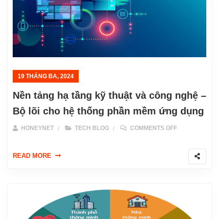
19 THÁNG BA, 2024
Nền tảng hạ tầng kỹ thuật và công nghệ –
Bộ lõi cho hệ thống phần mềm ứng dụng
ON NỀN TẢNG
HONEYNET
TECH BLOG
COMMENTS OFF
READ MORE