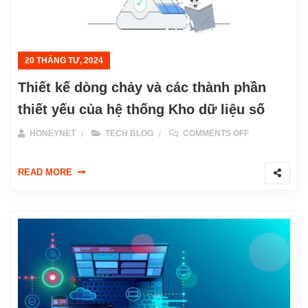
20 THÁNG TƯ, 2024
Thiết kế dòng chảy và các thành phần
thiết yếu của hệ thống Kho dữ liệu số
ON THIẾT KẾ 
HONEYNET
TECH BLOG
COMMENTS OFF
READ MORE