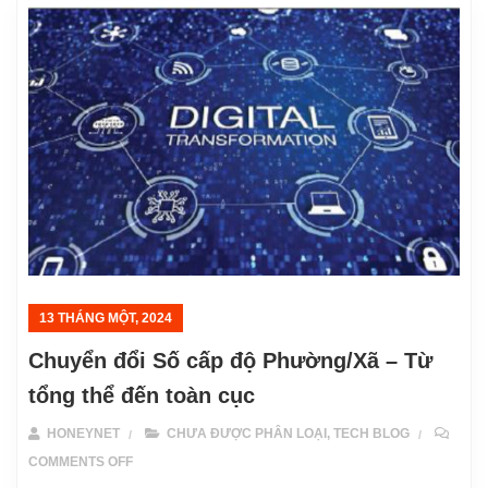
13 THÁNG MỘT, 2024
Chuyển đổi Số cấp độ Phường/Xã – Từ
tổng thể đến toàn cục
HONEYNET
CHƯA ĐƯỢC PHÂN LOẠI
,
TECH BLOG
ON CHUYỂN ĐỔI SỐ CẤP ĐỘ PHƯỜNG/XÃ – TỪ TỔNG 
COMMENTS OFF