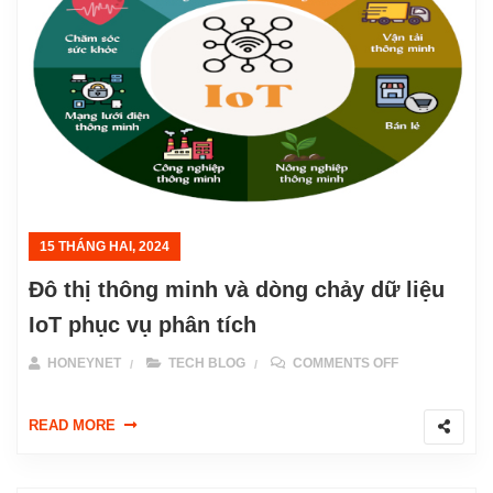
15 THÁNG HAI, 2024
Đô thị thông minh và dòng chảy dữ liệu
IoT phục vụ phân tích
ON ĐÔ THỊ TH
HONEYNET
TECH BLOG
COMMENTS OFF
READ MORE