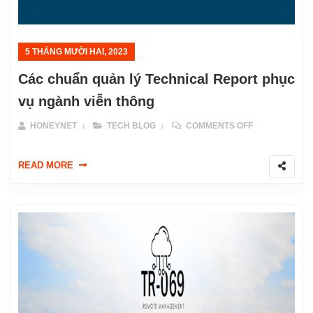
5 THÁNG MƯỜI HAI, 2023
Các chuẩn quản lý Technical Report phục
vụ ngành viễn thông
ON CÁC CHUẨ
HONEYNET
TECH BLOG
COMMENTS OFF
READ MORE