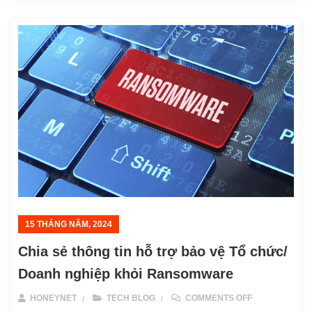
15 THÁNG NĂM, 2024
Chia sẻ thông tin hỗ trợ bảo vệ Tổ chức/
Doanh nghiệp khỏi Ransomware
ON CHIA SẺ 
HONEYNET
TECH BLOG
COMMENTS OFF