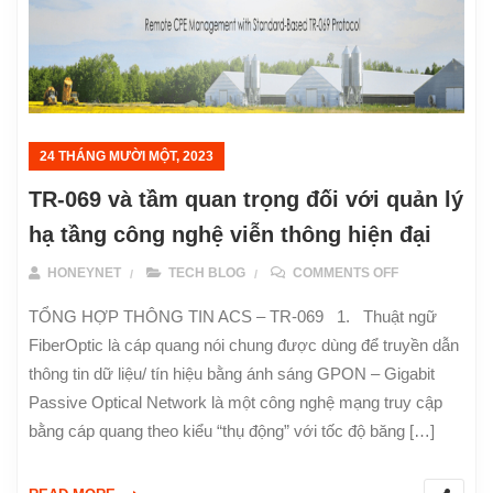
24 THÁNG MƯỜI MỘT, 2023
TR-069 và tầm quan trọng đối với quản lý
hạ tầng công nghệ viễn thông hiện đại
ON TR-069 VÀ
HONEYNET
TECH BLOG
COMMENTS OFF
TỔNG HỢP THÔNG TIN ACS – TR-069 1. Thuật ngữ
FiberOptic là cáp quang nói chung được dùng để truyền dẫn
thông tin dữ liệu/ tín hiệu bằng ánh sáng GPON – Gigabit
Passive Optical Network là một công nghệ mạng truy cập
bằng cáp quang theo kiểu “thụ động” với tốc độ băng […]