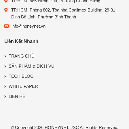
TP.HCM: 685 Hưng Phú, Phường Chánh Hưng
TP.HCM: Phòng 802, Tòa nhà Coalimex Building, 29-31
Đinh Bộ Lĩnh, Phường Bình Thạnh
info@honeynet.vn
Liên Kết Nhanh
TRANG CHỦ
SẢN PHẨM & DỊCH VỤ
TECH BLOG
WHITE PAPER
LIÊN HỆ
© Copyright 2026
HONEYNET.,JSC
All Rights Reserved.