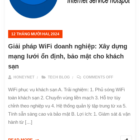
12 THÁNG MƯỜI HAI, 2024
Giải pháp WiFi doanh nghiệp: Xây dựng
mạng lưới ổn định, bảo mật cho khách
sạn
ON GIẢI PHÁP
HONEYNET
TECH BLOG
COMMENTS OFF
WiFi phục vụ khách sạn A. Trải nghiệm: 1. Phủ sóng WiFi
toàn khách sạn 2. Chuyển vùng liền mạch 3. Hỗ trợ tùy
chỉnh theo nghiệp vụ 4. Hệ thống quản lý tập trung từ xa 5.
Tính sẵn sàng cao và bảo mật B. Lợi ích: 1. Giám sát & vận
hành từ […]